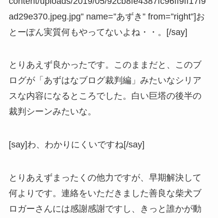
content/uploads/2019/05/92cb8fe4387fc96ff9ff17f9
ad29e370.jpeg.jpg” name=”あずき” from=”right”]お
とーぽん実質何もやってないよね・・。[/say]
とりあえず良かったです。このままだと、このブ
ログが「あずはなブログ裁判編」みたいなシリア
スな内容になるところでした。白い巨塔の後半の
裁判シーンみたいな。
[say]わ、わかりにくいですね[/say]
とりあえずまったくの他力ですが、早期解決して
何よりです。連絡をいただきました善良な柴犬ブ
ロガーさんには感謝感謝ですし、きっと誰かが動