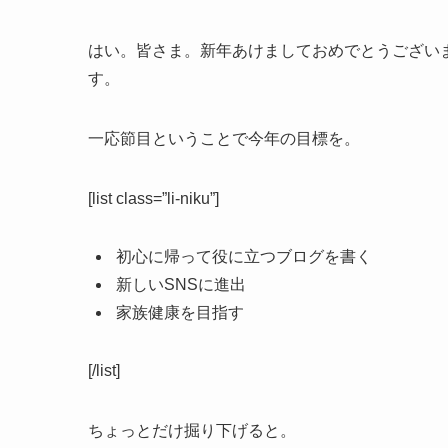
はい。皆さま。新年あけましておめでとうござい
す。
一応節目ということで今年の目標を。
[list class=”li-niku”]
初心に帰って役に立つブログを書く
新しいSNSに進出
家族健康を目指す
[/list]
ちょっとだけ掘り下げると。