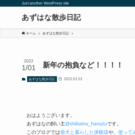
Just another WordPress site
あずはな散歩日記
ホーム
あずはな散歩日記
2022
新年の抱負など！！！！
1/01
2022.01.01
あずはな散歩日記
おはようございます。
あずはなの飼い主
@
shibainu_hanazu
です。
このブログでは
柴犬と暮らした体験談
や、
使って