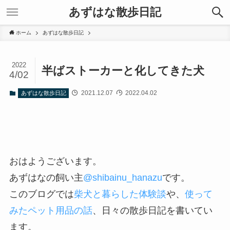
あずはな散歩日記
ホーム
あずはな散歩日記
2022
半ばストーカーと化してきた犬
4/02
2021.12.07
2022.04.02
あずはな散歩日記
おはようございます。
あずはなの飼い主
@
shibainu_hanazu
です。
このブログでは
柴犬と暮らした体験談
や、
使って
みたペット用品の話
、日々の散歩日記を書いてい
ます。